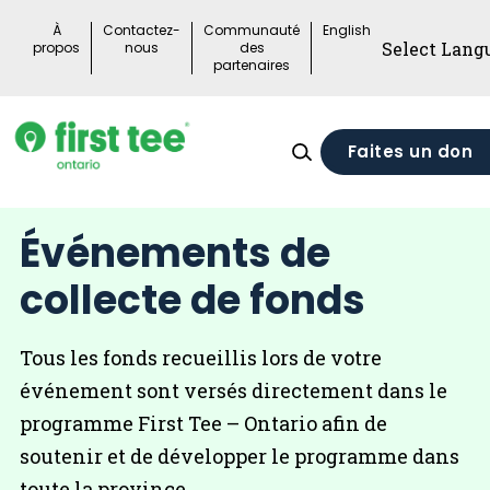
Skip
À
Contactez-
Communauté
English
to
propos
nous
des
partenaires
content
Faites un don
Événements de
collecte de fonds
Tous les fonds recueillis lors de votre
événement sont versés directement dans le
programme First Tee – Ontario afin de
soutenir et de développer le programme dans
toute la province.