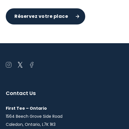
Réservez votre place
Open
Open
Open
instagram
twitter
facebook
in
in
in
a
a
a
Contact Us
new
new
new
window
window
window
First Tee – Ontario
1564 Beech Grove Side Road
Caledon, Ontario, L7K 1R3