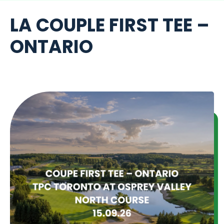
Me
LA COUPLE FIRST TEE –
Tog
ONTARIO