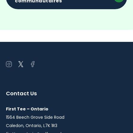
communautaires
Open
Open
Open
instagram
twitter
facebook
in
in
in
a
a
a
Contact Us
new
new
new
window
window
window
First Tee – Ontario
1564 Beech Grove Side Road
Caledon, Ontario, L7K 1R3