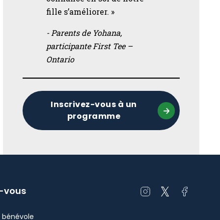
fille s’améliorer. »
- Parents de Yohana,
participante First Tee –
Ontario
Inscrivez-vous à un
programme
z-vous
Open
Open
Open
instagram
twitter
facebook
u bénévole